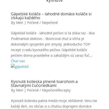
kysnuté
Gápelské koláče – lahodné domáce koláče si
získajú každého
By
Meri
|
Pečené / Nepečené
Gápelské koláče - lahodné pečivo si ťa získa raz - dva.
Podmanivá slivkovo - škoricová chuť a vôňa je
dokonalým spojením pre zmysly. Jednoducho TOP
recept z radu kysnutého pečiva. Gápelské koláče
pečiem doma pravidelne a zakaždým sú zaraz fuč....
Čítať viac
Kysnuté kolieska plnené tvarohom a
šťavnatými čučoriedkami
By
Meri
|
Pečené / Nepečené
Recepty
Kysnuté kolieska patria medzi moje obľúbené. Veru nie
každý deň, no občas si s chuťou doprajem domáce