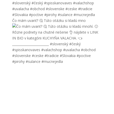
Čo mám uvariť? 🤔 Túto otázku si kladú mno