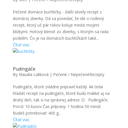
Pečené domáce buchtičky - ďalší skvelý recept z
domácej zbierky. Dá sa povedať, že ide o rodinný
recept, ktorý už pár rokov koluje medzi mojimi
blízkymi. Hotový klenot zo zbierky, s ktorým sa rada
podelím. Čo je na domácich buchtičkách také...
Čítať viac
Pudingáče
By
Klaudia Laliková
|
Pečené / Nepečené
Recepty
Pudingáče, ktoré zvládne pripraviť každý. Ak teda
hľadáš recept na pudingáče, ktoré budú mäkké aj na
druhý deň, tak si na správnej adrese 🙂 Pudingáče:
Porcií: 10 kusov Čas prípravy: 1 hodina 50 minút
Budeš potrebovať: 400 g...
Čítať viac