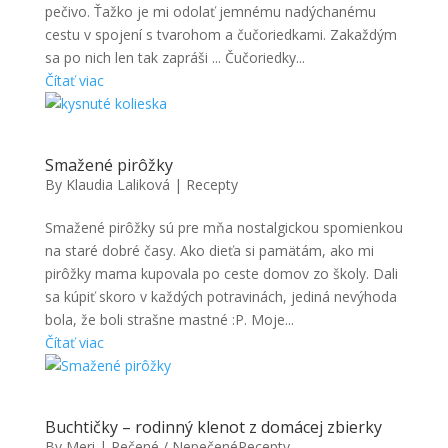
pečivo. Ťažko je mi odolať jemnému nadýchanému
cestu v spojení s tvarohom a čučoriedkami. Zakaždým
sa po nich len tak zapráši ... Čučoriedky...
Čítať viac
Smažené pirôžky
By
Klaudia Laliková
|
Recepty
Smažené pirôžky sú pre mňa nostalgickou spomienkou
na staré dobré časy. Ako dieťa si pamätám, ako mi
pirôžky mama kupovala po ceste domov zo školy. Dali
sa kúpiť skoro v každých potravinách, jediná nevýhoda
bola, že boli strašne mastné :P. Moje...
Čítať viac
Buchtičky – rodinný klenot z domácej zbierky
By
Meri
|
Pečené / Nepečené
Recepty