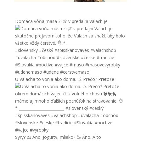
Domáca vôňa mäsa 👃🍖 v predajni Valach je
U Valacha to vonia ako doma. 👃 Prečo? Pretože
Syry? 🧀 Áno! Jogurty, mlieko? 🍶 Áno. A to