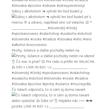
Súboj s alkoholom 🔫 vyhráš len keď budeš p
Pirohy, šúľance a ďalšie pochúťky nielen na
Čo Valach odporúča, to si sám aj doma navaril