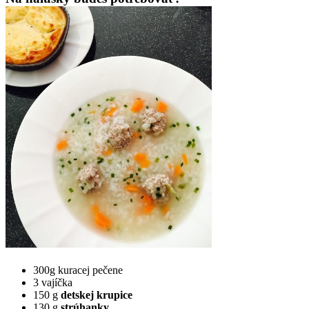
300g kuracej pečene
3 vajíčka
150 g
detskej krupice
130 g
strúhanky