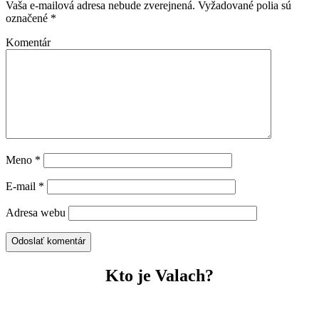
Vaša e-mailová adresa nebude zverejnená.
Vyžadované polia sú
označené
*
Komentár
Meno
*
E-mail
*
Adresa webu
Odoslať komentár
Kto je Valach?