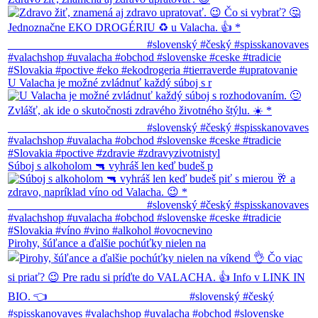
U Valacha je možné zvládnuť každý súboj s r
Súboj s alkoholom 🔫 vyhráš len keď budeš p
Pirohy, šúľance a ďalšie pochúťky nielen na