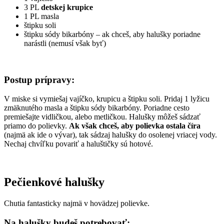
3 PL
detskej krupice
1 PL masla
štipku soli
štipku sódy bikarbóny – ak chceš, aby halušky poriadne
narástli (nemusí však byť)
Postup prípravy:
V miske si vymiešaj vajíčko, krupicu a štipku soli. Pridaj 1 lyžicu
zmäknutého masla a štipku sódy bikarbóny. Poriadne cesto
premiešajte vidličkou, alebo metličkou. Halušky môžeš sádzať
priamo do polievky.
Ak však chceš, aby polievka ostala číra
(najmä ak ide o vývar), tak sádzaj halušky do osolenej vriacej vody.
Nechaj chvíľku povariť a haluštičky sú hotové.
Pečienkové halušky
Chutia fantasticky najmä v hovädzej polievke.
Na halušky budeš potrebovať: