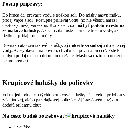
Postup prípravy:
Do hrnca daj prevariť vodu s troškou soli. Do misky nasyp múku,
pridaj vajce a soľ. Postupne prilievaj vodu, no nie všetku naraz!
Cesto vymiešaj vareškou. Konzistenciou má byť
podobné cestu na
zemiakové halušky
. Ak sa ti zdá husté – prilejte trošku vody, ak
riedke – pridaj trocha múky.
Rovnako ako zemiakové halušky,
aj nokerle sa sádzajú do vriacej
vody.
Až vyplávajú na povrch, chvíľu ich povar a preceď. Ešte k
teplým pridaj maslo a dobre premiešajte. Maslo sa roztopí a nokerle
pekne premastí.
Krupicové halušky do polievky
Veľmi jednoduché a rýchle krupicové halušky sú skvelou prílohou v
zeleninovej, alebo paradajkovej polievke. Aj bravčovému vývaru
dodajú príjemnú chuť.
Na cesto budeš potrebovať:
1 vajíčko