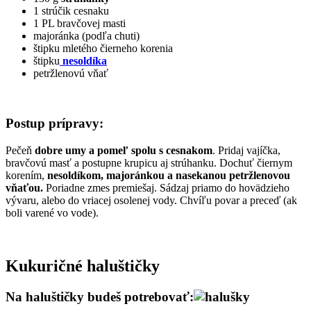
1 strúčik cesnaku
1 PL bravčovej masti
majoránka (podľa chuti)
štipku mletého čierneho korenia
štipku
nesoldíka
petržlenovú vňať
Postup prípravy:
Pečeň
dobre umy a pomeľ spolu s cesnakom
. Pridaj vajíčka,
bravčovú masť a postupne krupicu aj strúhanku. Dochuť čiernym
korením,
nesoldíkom, majoránkou a nasekanou petržlenovou
vňaťou.
Poriadne zmes premiešaj. Sádzaj priamo do hovädzieho
vývaru, alebo do vriacej osolenej vody. Chvíľu povar a preceď (ak
boli varené vo vode).
Kukuričné haluštičky
Na haluštičky budeš potrebovať: