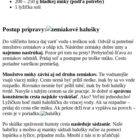
200 – 250 g
hladkej múky (podľa potreby)
1 lyžička soli
Postup prípravy:
Do väščieho hrnca daj variť vodu s troškou soli. Odváž si potrebné
množstvo zemiakov a ošúp ich. Následne zemiaky dobre umy a
najemno nastrúhaj
. Pozor pri tom na prsty! Prebytočnú šťavu zo
zemiakov odstráň. Pridaj soľ a postupne po troške múku. Cesto
poriadne vareškou premiešaj.
Množstvo múky závisí aj od druhu zemiakov.
Tie vodnatejšie
vsajú viacej múky. Cesto nemá byť príliš riedke, inak by sa vo vode
rozpadlo. Rovnako nesmie byť príliš tuhé, inak by boli halušky
tvrdé. Navyše s tuhým cestom sa zle pracuje. Je dobré si
správnu
konzistenciu cesta najskôr vyskúšať
. Ako? Veľmi jednoducho!
Lyžičkou hoď malú haluštičku do vriacej vody. Ak sa rozpadne –
pridaj do cesta ešte múku. Ak pekne drží tvar a vypláva na povrch –
cesto je v poriadku.
Po skúške správnosti hustoty cesta
nasleduje sádzanie
. Naše
babičky a možno aj mamky sádzali halušky ručne za pomoci
lopárika a lyžice, prípadne noža. Mnohí z nás si to uľahčujú