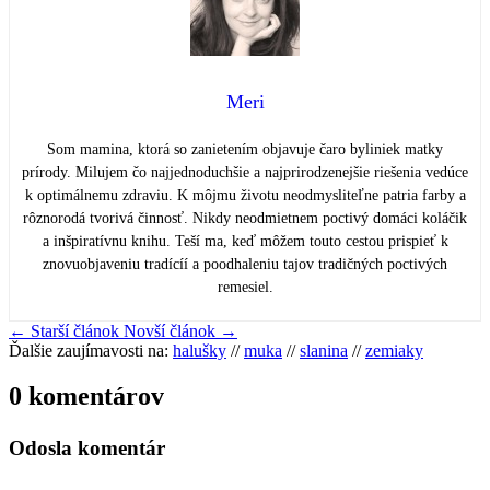
Meri
Som mamina, ktorá so zanietením objavuje čaro byliniek matky
prírody. Milujem čo najjednoduchšie a najprirodzenejšie riešenia vedúce
k optimálnemu zdraviu. K môjmu životu neodmysliteľne patria farby a
rôznorodá tvorivá činnosť. Nikdy neodmietnem poctivý domáci koláčik
a inšpiratívnu knihu. Teší ma, keď môžem touto cestou prispieť k
znovuobjaveniu tradícíí a poodhaleniu tajov tradičných poctivých
remesiel.
←
Starší článok
Novší článok
→
Ďalšie zaujímavosti na:
halušky
//
muka
//
slanina
//
zemiaky
0 komentárov
Odosla komentár