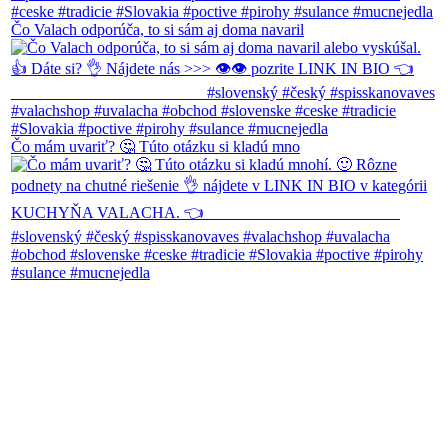
Čo Valach odporúča, to si sám aj doma navaril
Čo mám uvariť? 🤔 Túto otázku si kladú mno