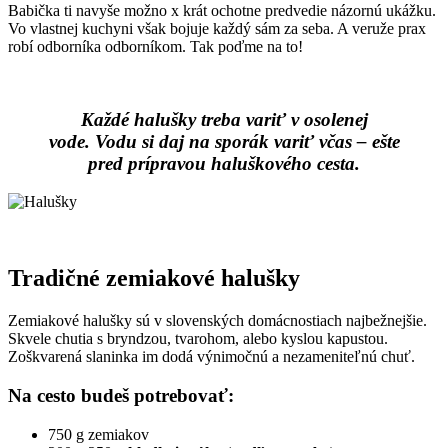
Babička ti navyše možno x krát ochotne predvedie názornú ukážku.
Vo vlastnej kuchyni však bojuje každý sám za seba. A veruže prax
robí odborníka odborníkom. Tak poďme na to!
Každé halušky treba variť v osolenej
vode. Vodu si daj na sporák variť včas – ešte
pred prípravou haluškového cesta.
Tradičné zemiakové halušky
Zemiakové halušky sú v slovenských domácnostiach najbežnejšie.
Skvele chutia s bryndzou, tvarohom, alebo kyslou kapustou.
Zoškvarená slaninka im dodá výnimočnú a nezameniteľnú chuť.
Na cesto budeš potrebovať:
750 g zemiakov