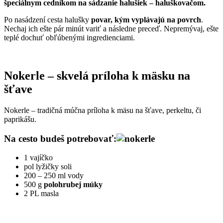
špeciálnym cedníkom na sádzanie halušiek – haluškovačom.
Po nasádzení cesta halušky
povar, kým vyplávajú na povrch
.
Nechaj ich ešte pár minút variť a následne preceď. Nepremývaj, ešte
teplé dochuť obľúbenými ingredienciami.
Nokerle – skvelá príloha k mäsku na
šťave
Nokerle – tradičná múčna príloha k mäsu na šťave, perkeltu, či
paprikášu.
Na cesto budeš potrebovať:
1 vajíčko
pol lyžičky soli
200 – 250 ml vody
500 g
polohrubej múky
2 PL masla