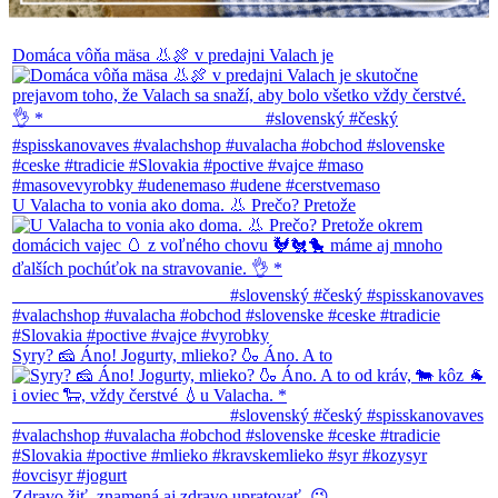
Domáca vôňa mäsa 👃🍖 v predajni Valach je
U Valacha to vonia ako doma. 👃 Prečo? Pretože
Syry? 🧀 Áno! Jogurty, mlieko? 🍶 Áno. A to
Zdravo žiť, znamená aj zdravo upratovať. 😉