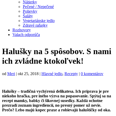
Nátierky
Pečené / Nepečené
Polievky
Šaláty
Vegetariánske jedlo
Zdravé raňajky
Rozhovory
Valach odporúča
Halušky na 5 spôsobov. S nami
ich zvládne ktokoľvek!
od
Meri
|
okt 25, 2018
|
Hlavné jedlo
,
Recepty
|
0 komentárov
Halušky – tradičná vychýrená delikatesa. Ich príprava je pre
niekoho hračka, pre iného výzva na popasovanie. Spýtaj sa na
recept mamky, babky či šikovnej susedky. Každá ochotne
prezradí zoznam ingrediencíí, no presný pomer už nevie.
Prečo? Lebo majú kopec praxe a robievajú haluštičky od oka.