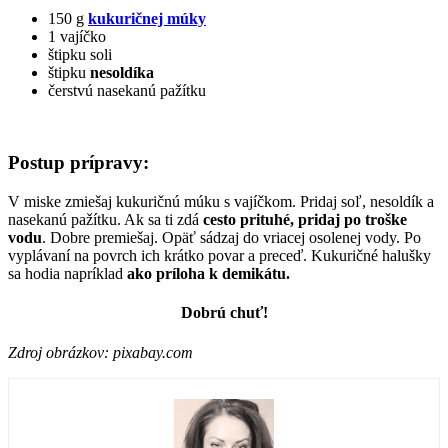
150 g
kukuričnej múky
1 vajíčko
štipku soli
štipku
nesoldíka
čerstvú nasekanú pažítku
Postup prípravy:
V miske zmiešaj kukuričnú múku s vajíčkom. Pridaj soľ, nesoldík a
nasekanú pažítku. Ak sa ti zdá
cesto prituhé, pridaj po troške
vodu
. Dobre premiešaj. Opäť sádzaj do vriacej osolenej vody. Po
vyplávaní na povrch ich krátko povar a preceď. Kukuričné halušky
sa hodia napríklad
ako príloha k demikátu.
Dobrú chuť!
Zdroj obrázkov: pixabay.com