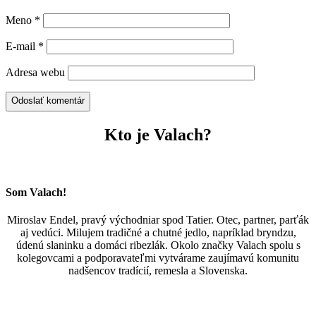
Meno
*
E-mail
*
Adresa webu
Odoslať komentár
Kto je Valach?
Som Valach!
Miroslav Endel, pravý východniar spod Tatier. Otec, partner, parťák
aj vedúci. Milujem tradičné a chutné jedlo, napríklad bryndzu,
údenú slaninku a domáci ribezlák. Okolo značky Valach spolu s
kolegovcami a podporavateľmi vytvárame zaujímavú komunitu
nadšencov tradícií, remesla a Slovenska.