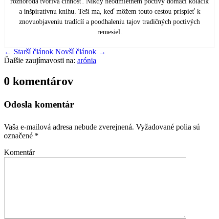
rôznorodá tvorivá činnosť. Nikdy neodmietnem poctivý domáci koláčik
a inšpiratívnu knihu. Teší ma, keď môžem touto cestou prispieť k
znovuobjaveniu tradícíí a poodhaleniu tajov tradičných poctivých
remesiel.
←
Starší článok
Novší článok
→
Ďalšie zaujímavosti na:
arónia
0 komentárov
Odosla komentár
Vaša e-mailová adresa nebude zverejnená.
Vyžadované polia sú
označené
*
Komentár