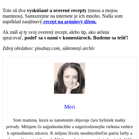
Toto sú dva
vyskúšané a overené recepty
(mnou a mojou
maminou). Samozrejme na internete je ich mnoho. Našla som
napríklad zaujímavý
recept na aróniový džem.
Ak máš aj ty svoj overený recept, alebo tip, ako aróniu
spracovať,
podeľ sa s nami v komentároch. Budeme sa tešiť!
Zdroj obrázkov: pixabay.com, súkromný archív
Meri
Som mamina, ktorá so zanietením objavuje čaro byliniek matky
prírody. Milujem čo najjednoduchšie a najprirodzenejšie riešenia vedúce
k optimálnemu zdraviu. K môjmu životu neodmysliteľne patria farby a