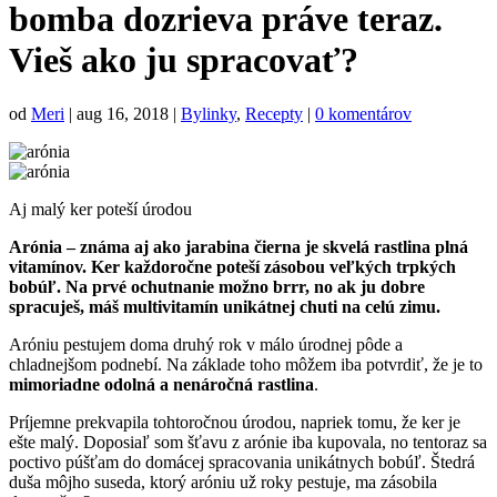
bomba dozrieva práve teraz.
Vieš ako ju spracovať?
od
Meri
|
aug 16, 2018
|
Bylinky
,
Recepty
|
0 komentárov
Aj malý ker poteší úrodou
Arónia – známa aj ako jarabina čierna je skvelá rastlina plná
vitamínov. Ker každoročne poteší zásobou veľkých trpkých
bobúľ. Na prvé ochutnanie možno brrr, no ak ju dobre
spracuješ, máš multivitamín unikátnej chuti na celú zimu.
Aróniu pestujem doma druhý rok v málo úrodnej pôde a
chladnejšom podnebí. Na základe toho môžem iba potvrdiť, že je to
mimoriadne odolná a nenáročná rastlina
.
Príjemne prekvapila tohtoročnou úrodou, napriek tomu, že ker je
ešte malý. Doposiaľ som šťavu z arónie iba kupovala, no tentoraz sa
poctivo púšťam do domácej spracovania unikátnych bobúľ. Štedrá
duša môjho suseda, ktorý aróniu už roky pestuje, ma zásobila