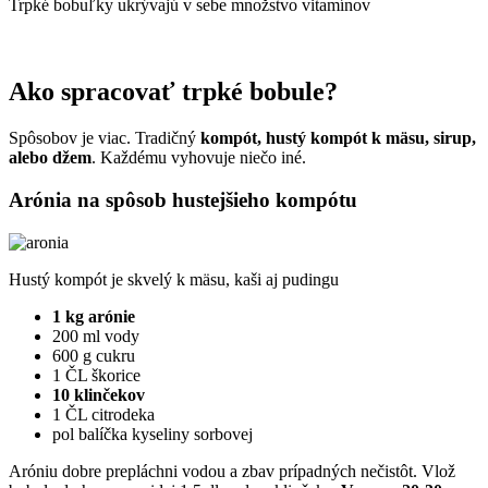
Trpké bobuľky ukrývajú v sebe množstvo vitamínov
Ako spracovať trpké bobule?
Spôsobov je viac. Tradičný
kompót, hustý kompót k mäsu, sirup,
alebo džem
. Každému vyhovuje niečo iné.
Arónia na spôsob hustejšieho kompótu
Hustý kompót je skvelý k mäsu, kaši aj pudingu
1 kg arónie
200 ml vody
600 g cukru
1 ČL škorice
10 klinčekov
1 ČL citrodeka
pol balíčka kyseliny sorbovej
Aróniu dobre prepláchni vodou a zbav prípadných nečistôt. Vlož