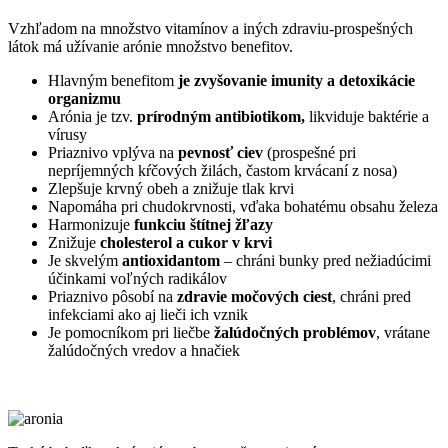
Vzhľadom na množstvo vitamínov a iných zdraviu-prospešných
látok má užívanie arónie množstvo benefitov.
Hlavným benefitom
je zvyšovanie imunity a detoxikácie
organizmu
Arónia je tzv.
prírodným antibiotikom,
likviduje baktérie a
vírusy
Priaznivo vplýva na
pevnosť ciev
(prospešné pri
nepríjemných kŕčových žilách, častom krvácaní z nosa)
Zlepšuje krvný obeh a znižuje tlak krvi
Napomáha pri chudokrvnosti, vďaka bohatému obsahu železa
Harmonizuje
funkciu štítnej žľazy
Znižuje
cholesterol a cukor v krvi
Je skvelým
antioxidantom
– chráni bunky pred nežiadúcimi
účinkami voľných radikálov
Priaznivo pôsobí na
zdravie močových ciest
, chráni pred
infekciami ako aj lieči ich vznik
Je pomocníkom pri liečbe
žalúdočných problémov
, vrátane
žalúdočných vredov a hnačiek