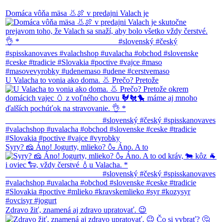
Domáca vôňa mäsa 👃🍖 v predajni Valach je
U Valacha to vonia ako doma. 👃 Prečo? Pretože
Syry? 🧀 Áno! Jogurty, mlieko? 🍶 Áno. A to
Zdravo žiť, znamená aj zdravo upratovať. 😉