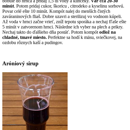
bobule do hrnca a pridaj 1,5 dl vody a klinčeky.
Var cca 20-30
minút
. Potom pridaj cukor, škoricu , citrodeko a kyselinu sorbovú.
Povar celé ešte 10 minút. Kompót nalej do menších čistých
zaváraninových fliaš. Dobre uzavri a sterilizuj vo vodnom kúpeli.
Až voda v hrnci začne vrieť, zníž tepotu sporáka a nechaj fľaše ešte
5 minút v zatvorenom hrnci. Následne ich vyber na plech a prikry.
Nechaj takto do ďalšieho dňa postáť. Potom kompót
odlož na
chladné, tmavé miesto.
Perfektne sa hodí k mäsu, sviečkovej, na
ozdobu rôznych kaší a pudingov.
Aróniový sirup