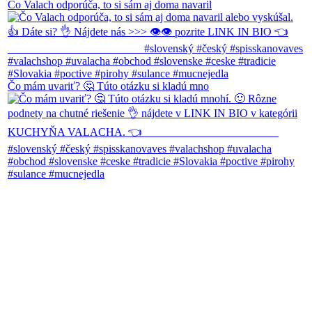
Čo Valach odporúča, to si sám aj doma navaril
Čo mám uvariť? 🤔 Túto otázku si kladú mno