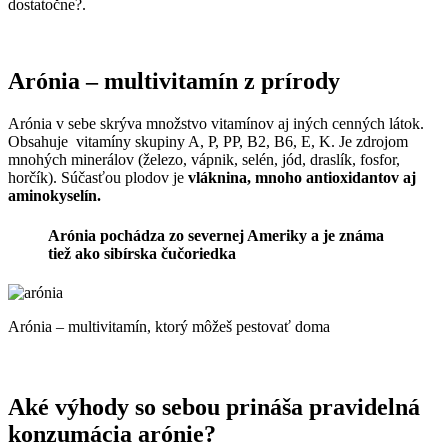
dostatočne?.
Arónia – multivitamín z prírody
Arónia v sebe skrýva množstvo vitamínov aj iných cenných látok.
Obsahuje vitamíny skupiny A, P, PP, B2, B6, E, K. Je zdrojom
mnohých minerálov (železo, vápnik, selén, jód, draslík, fosfor,
horčík). Súčasťou plodov je
vláknina, mnoho antioxidantov aj
aminokyselín.
Arónia pochádza zo severnej Ameriky a je známa
tiež ako
sibírska čučoriedka
Arónia – multivitamín, ktorý môžeš pestovať doma
Aké výhody so sebou prináša pravidelná
konzumácia arónie?