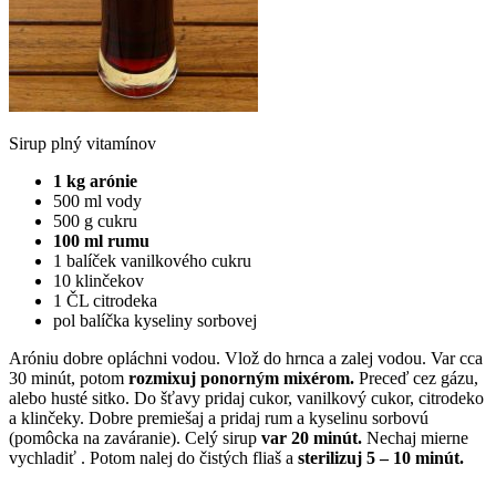
Sirup plný vitamínov
1 kg arónie
500 ml vody
500 g cukru
100 ml rumu
1 balíček vanilkového cukru
10 klinčekov
1 ČL citrodeka
pol balíčka kyseliny sorbovej
Aróniu dobre opláchni vodou. Vlož do hrnca a zalej vodou. Var cca
30 minút, potom
rozmixuj ponorným mixérom.
Preceď cez gázu,
alebo husté sitko. Do šťavy pridaj cukor, vanilkový cukor, citrodeko
a klinčeky. Dobre premiešaj a pridaj rum a kyselinu sorbovú
(pomôcka na zaváranie). Celý sirup
var 20 minút.
Nechaj mierne
vychladiť . Potom nalej do čistých fliaš a
sterilizuj 5 – 10 minút.