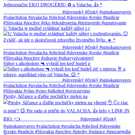
U Valacha je možné zvládnuť každý súboj s r
Súboj s alkoholom 🔫 vyhráš len keď budeš p
Pirohy, šúľance a ďalšie pochúťky nielen na