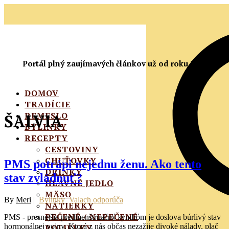
Portál plný zaujímavých článkov už od roku 2010
DOMOV
TRADÍCIE
REMESLO
ŠALVIA
BYLINKY
RECEPTY
CESTOVINY
CHUŤOVKY
PMS potrápi nejednu ženu. Ako tento
DRINKY
stav zvládnuť?
HLAVNÉ JEDLO
MÄSO
By
Meri
|
Bylinky
Valach odporúča
NÁTIERKY
PEČENÉ / NEPEČENÉ
PMS - presnejšie predmenštruačný syndróm je doslova búrlivý stav
hormonálnej vojny. Ktorá z nás občas nezažije divoké nálady, plač
POLIEVKY