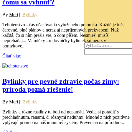
čomu sa vyhnúť?
By
Meri
|
Bylinky
Tehotenstvo - čas očakávania vytúženého potomka. Každé je iné,
čarovné, plné plánov a neraz aj nepríjemných prekvapení. Nuž
každá, čo si ním prešla vie, o čom píšem. Nesmieš, musíš,
nepreháňaj... Mamičky - milovníčky byliniek sú neraz v
pomykove...
Čítať viac
Bylinky pre pevné zdravie počas zimy:
príroda pozná riešenie!
By
Meri
|
Bylinky
Bylinky a rôzne rastliny tu boli od nepamäti. Vedia si poradiť s
prechladnutím, ranami, či rôznymi neduhmi. Mnohé z nich pozitívne
vplývajú priamo na náš imunitný systém. Prevencia na prírodno...