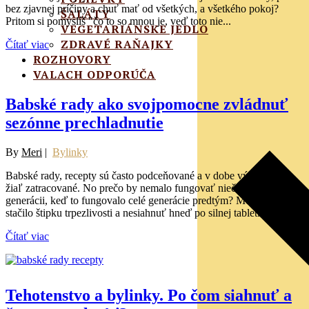
bez zjavnej príčiny a chuť mať od všetkých, a všetkého pokoj?
ŠALÁTY
Pritom si pomyslíš "čo to so mnou je, veď toto nie...
VEGETARIÁNSKE JEDLO
ZDRAVÉ RAŇAJKY
Čítať viac
ROZHOVORY
VALACH ODPORÚČA
Babské rady ako svojpomocne zvládnuť
sezónne prechladnutie
By
Meri
|
Bylinky
Babské rady, recepty sú často podceňované a v dobe výdobytkov
žiaľ zatracované. No prečo by nemalo fungovať niečo našej
generácii, keď to fungovalo celé generácie predtým? Možno by
stačilo štipku trpezlivosti a nesiahnuť hneď po silnej tabletke....
Čítať viac
Tehotenstvo a bylinky. Po čom siahnuť a