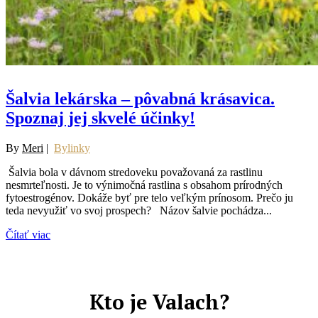
Šalvia lekárska – pôvabná krásavica.
Spoznaj jej skvelé účinky!
By
Meri
|
Bylinky
Šalvia bola v dávnom stredoveku považovaná za rastlinu
nesmrteľnosti. Je to výnimočná rastlina s obsahom prírodných
fytoestrogénov. Dokáže byť pre telo veľkým prínosom. Prečo ju
teda nevyužiť vo svoj prospech? Názov šalvie pochádza...
Čítať viac
Kto je Valach?