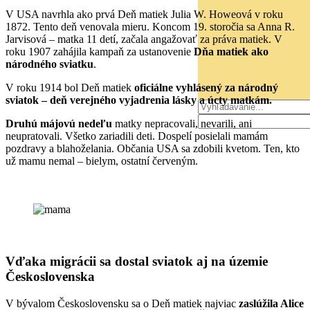
V USA navrhla ako prvá Deň matiek Julia W. Howeová v roku
1872. Tento deň venovala mieru. Koncom 19. storočia sa Anna R.
Jarvisová – matka 11 detí, začala angažovať za práva matiek. V
roku 1907 zahájila kampaň za ustanovenie
Dňa matiek ako
národného sviatku
.
V roku 1914 bol Deň matiek
oficiálne vyhlásený za národný
sviatok – deň verejného vyjadrenia lásky a úcty matkám.
Druhú májovú nedeľu
matky nepracovali, nevarili, ani
neupratovali. Všetko zariadili deti. Dospelí posielali mamám
pozdravy a blahoželania. Občania USA sa zdobili kvetom. Ten, kto
už mamu nemal – bielym, ostatní červeným.
Vďaka migrácii sa dostal sviatok aj na územie
Československa
V bývalom Československu sa o Deň matiek najviac
zaslúžila Alice