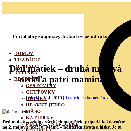
Portál plný zaujímavých článkov už od roku 2010
DOMOV
TRADÍCIE
REMESLO
Deň matiek – druhá májová
BYLINKY
nedeľa patrí maminám
RECEPTY
CESTOVINY
CHUŤOVKY
DRINKY
od
Meri
|
máj 4, 2019
|
Tradície
|
0 komentárov
HLAVNÉ JEDLO
MÄSO
NÁTIERKY
Deň matiek – sviatok všetkých mamičiek, pripadá každoročne
PEČENÉ / NEPEČENÉ
na 2. májovú nedeľu. Mama – nositeľka života a lásky. Je tu
POLIEVKY