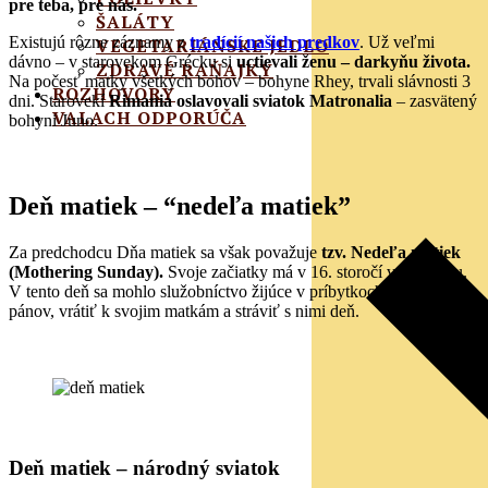
pre teba, pre nás.
ŠALÁTY
Existujú rôzne záznamy z
tradícií našich predkov
. Už veľmi
VEGETARIÁNSKE JEDLO
dávno – v starovekom Grécku si
uctievali ženu – darkyňu života.
ZDRAVÉ RAŇAJKY
Na počesť matky všetkých bohov – bohyne Rhey, trvali slávnosti 3
ROZHOVORY
dni. Starovekí
Rimania oslavovali sviatok Matronalia
– zasvätený
VALACH ODPORÚČA
bohyni Juno.
Deň matiek – “nedeľa matiek”
Za predchodcu Dňa matiek sa však považuje
tzv. Nedeľa matiek
(Mothering Sunday).
Svoje začiatky má v 16. storočí v Anglicku.
V tento deň sa mohlo služobníctvo žijúce v príbytkoch svojich
pánov, vrátiť k svojim matkám a stráviť s nimi deň.
Deň matiek – národný sviatok