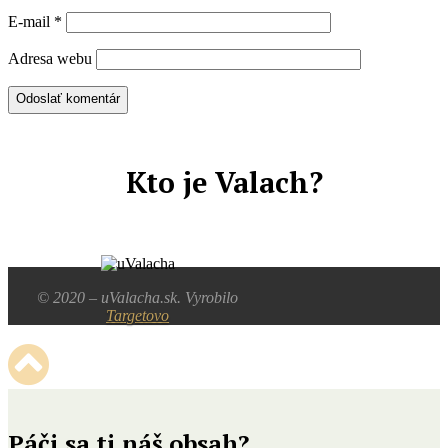
E-mail
*
Adresa webu
Odoslať komentár
Kto je Valach?
© 2020 – uValacha.sk. Vyrobilo
Targetovo
Páči sa ti náš obsah?