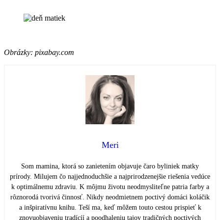
Obrázky: pixabay.com
Meri
Som mamina, ktorá so zanietením objavuje čaro byliniek matky
prírody. Milujem čo najjednoduchšie a najprirodzenejšie riešenia vedúce
k optimálnemu zdraviu. K môjmu životu neodmysliteľne patria farby a
rôznorodá tvorivá činnosť. Nikdy neodmietnem poctivý domáci koláčik
a inšpiratívnu knihu. Teší ma, keď môžem touto cestou prispieť k
znovuobjaveniu tradícíí a poodhaleniu tajov tradičných poctivých