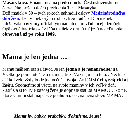
Masaryková.
Emancipovaná predsedníčka Československého
červeného kríža a dcéra prezidenta T. G. Masaryka.
Deň matiek v 50 – tych rokoch nahradili oslavy
Medzinárodného
dňa žien.
Len v niektorých rodinách sa tradícia Dňa matiek
udržiavala navzdory oficiálnym nariadeniam vládnucej ideológie.
Opätovná tradícia osláv Dňa matiek v druhú májovú nedeľu bola
obnovená až po roku 1989.
Mama je len jedna …
Mamu máš len raz za život. Je len
jedna a je nenahraditeľná.
Všetko je pominuteľné a mamina tiež. Váž si ju tu a teraz. Nech je
akákoľvek, vždy bude jedinečná a tvoja. Zaslúži si
úctu, rešpekt aj
lásku.
Spomeňme si všetci na svoje maminy v ich veľký deň.
Zaslúžia si to. Nie každej žene je dopriate stať sa MAMOU. No tie,
ktoré sa nimi stali najlepšie pochopia, čo znamená slovo MAMA.
Maminky, babky, prababky, ďakujeme, že ste!